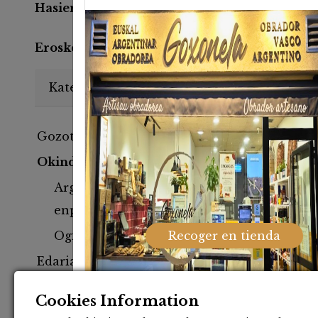
Hasiera
Okindegia
Arge
Erosketa mota:
Sin indicar
Kategoriak
Gozotegia
Okindegia
Argentinako
enpanadak
Txaha
Recoger en tienda
Ogiak
3
Edariak
Despentsa
Cookies Information
Goxonelako berriena