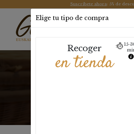
Suscríbete ahora
: 5% de desc
Elige tu tipo de compra
Gozotegi
15-3
Recoger
mi
en tienda
Elab