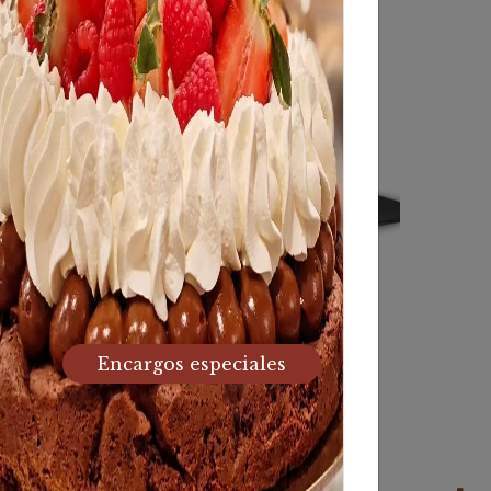
ese enpanada
Urdaiazpiko eta
Encargos especiales
gazta enpanada
3,20
€
3,20
€