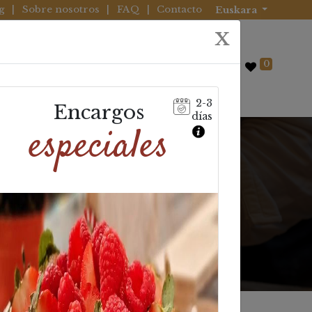
g
|
Sobre nosotros
|
FAQ
|
Contacto
Euskara
X
0
0
Edariak
2-3
Encargos
días
especiales
bilak