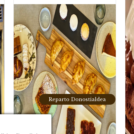
ntinako enpanadak
l enpanada
Oilasko enpanada
Capr
Reparto Donostialdea
,40
€
3,40
€