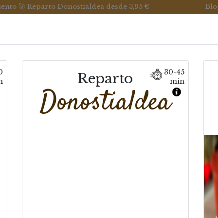
uento 🚀 Reparto Donostialdea desde 3,95 €
Blo
a
Enpanadak eta Ogia
Despentsa
0
30-45
Reparto
n
min
Donostialdea
Okindegia
orazio gazienak: Argentinako enpanadak eta ogi biri