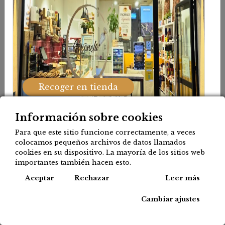
Mostrar categorías
Mostrar opciones
Recoger en tienda
Cafés y otras bebidas
calientes
Información sobre cookies
Para que este sitio funcione correctamente, a veces
colocamos pequeños archivos de datos llamados
cookies en su dispositivo. La mayoría de los sitios web
importantes también hacen esto.
¡Nuevo!
Cook
Aceptar
Rechazar
Leer más
30-45
Reparto
Cambiar ajustes
min
Donostialdea