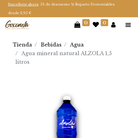
Suscríbete ahora
: 5% de descuento 🚀 Reparto Donostialdea
desde 3,95 €
0
0
Tienda
Bebidas
Agua
Agua mineral natural ALZOLA 1,5
litros