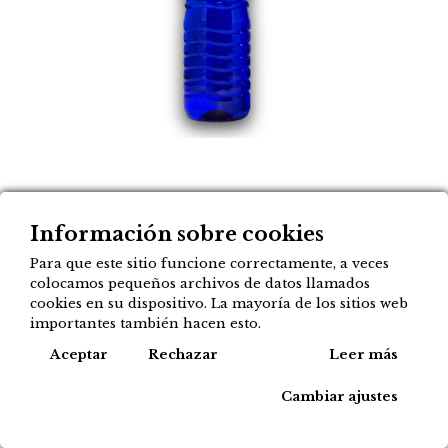
Agua mineral natural
Información sobre cookies
ALZOLA 1,5 litros
Para que este sitio funcione correctamente, a veces
colocamos pequeños archivos de datos llamados
1,90
€
cookies en su dispositivo. La mayoría de los sitios web
importantes también hacen esto.
Cook
Aceptar
Rechazar
Leer más
Agregar a mi lista
Cambiar ajustes
Tipos de compra disponibles para este
producto: