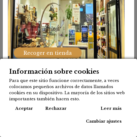
Mostrar categorías
Mostrar opciones
Recoger en tienda
¡Nuevo!
Información sobre cookies
Para que este sitio funcione correctamente, a veces
colocamos pequeños archivos de datos llamados
cookies en su dispositivo. La mayoría de los sitios web
importantes también hacen esto.
Cook
Aceptar
Rechazar
Leer más
30-45
Reparto
Cambiar ajustes
min
Donostialdea