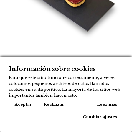
Alfajor 'Maitasuna'
Información sobre cookies
3,75
€
Para que este sitio funcione correctamente, a veces
colocamos pequeños archivos de datos llamados
cookies en su dispositivo. La mayoría de los sitios web
Actualmente el producto no está
importantes también hacen esto.
disponible.
Cook
Aceptar
Rechazar
Leer más
Cambiar ajustes
Si lo prefieres, pídelo por: