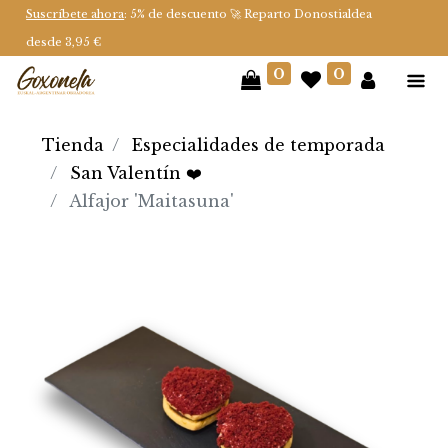
Suscríbete ahora
: 5% de descuento 🚀 Reparto Donostialdea
desde 3,95 €
0
0
Tienda
Especialidades de temporada
San Valentín ❤️
Alfajor 'Maitasuna'