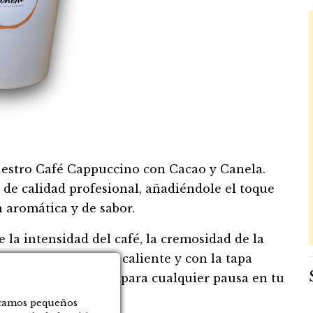
estro Café Cappuccino con Cacao y Canela.
 de calidad profesional, añadiéndole el toque
 aromática y de sabor.
la intensidad del café, la cremosidad de la
la. Te lo entregamos caliente y con la tapa
e puro placer, ideal para cualquier pausa en tu
locamos pequeños