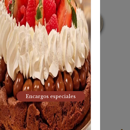
ocho integral
Bizcocho Vegano
3,10
€
3,10
€
Encargos especiales