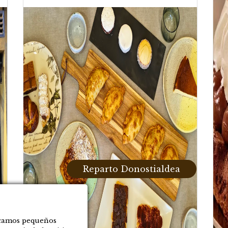
 clásico sin
Bizcocho de Doble
Bizc
zúcar
Chocolate
3,10
€
3,10
€
Reparto Donostialdea
locamos pequeños