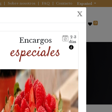
g
|
Sobre nosotros
|
FAQ
|
Contacto
Español
X
0
0
Bebidas
2-3
Encargos
días
especiales
nes