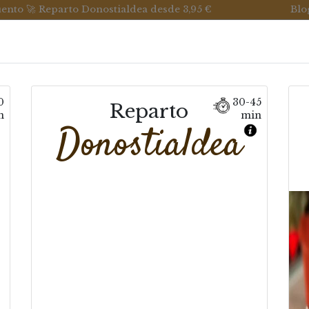
uento 🚀 Reparto Donostialdea desde 3,95 €
Blo
a
Empanadas y Pan
Despensa
0
30-45
Reparto
n
min
Donostialdea
zcochos en porcio
Una manera sencilla de darse un buen capricho