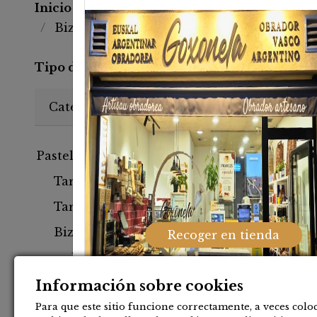
Inicio
Bizcochos
Bizcochos en porciones
Tipo de compra:
Sin indicar
Categorías
Bizcocho
Pastelería
a
Tartas enteras
Tartas en porciones
Bizcochos
Recoger en tienda
Bizcochos enteros
Bizcochos en
Información sobre cookies
porciones
Para que este sitio funcione correctamente, a veces co