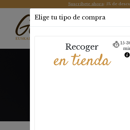
Suscríbete ahora
: 5% de desc
Elige tu tipo de compra
Pastelerí
15-3
Recoger
mi
en tienda
Bi