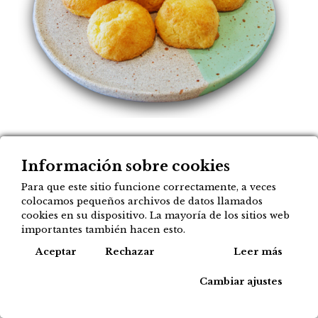
Coquitos de vainilla
Información sobre cookies
Para que este sitio funcione correctamente, a veces
(bolsita de 3 unidades)
colocamos pequeños archivos de datos llamados
cookies en su dispositivo. La mayoría de los sitios web
2,40
€
importantes también hacen esto.
Cook
Aceptar
Rechazar
Leer más
Agregar a mi lista
Cambiar ajustes
Tipos de compra disponibles para este