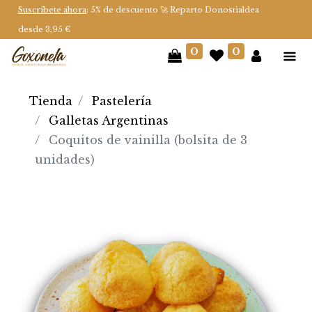
Suscríbete ahora
: 5% de descuento 🚀 Reparto Donostialdea
desde 3,95 €
0
0
Tienda
Pastelería
Galletas Argentinas
Coquitos de vainilla (bolsita de 3
unidades)