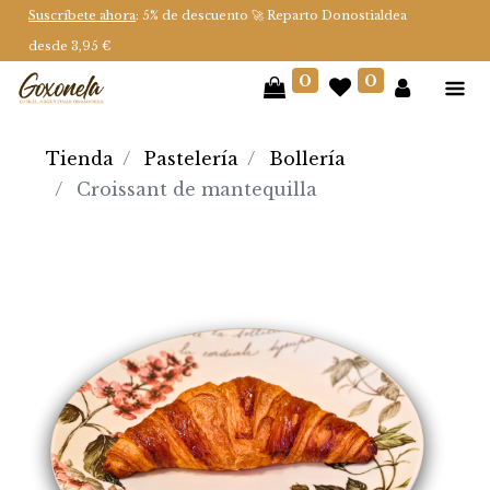
Suscríbete ahora
: 5% de descuento 🚀 Reparto Donostialdea
desde 3,95 €
0
0
Tienda
Pastelería
Bollería
Croissant de mantequilla