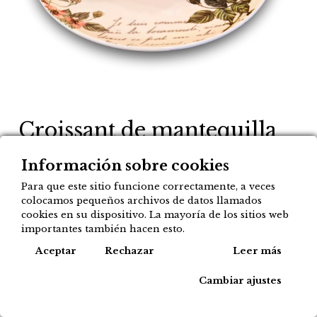
Croissant de mantequilla
2,20
Información sobre cookies
€
Para que este sitio funcione correctamente, a veces
colocamos pequeños archivos de datos llamados
Agregar a mi lista
cookies en su dispositivo. La mayoría de los sitios web
importantes también hacen esto.
Tipos de compra disponibles para este
Cook
Aceptar
Rechazar
Leer más
producto:
Cambiar ajustes
Recoger en tienda