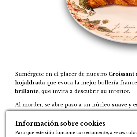
Sumérgete en el placer de nuestro
Croissant
hojaldrada
que evoca la mejor bollería franc
brillante
, que invita a descubrir su interior.
Al morder, se abre paso a un núcleo
suave y 
se despliegan en cada delicada capa. Es la pe
desayuno especial o una merienda indulgente
Información sobre cookies
Para que este sitio funcione correctamente, a veces co