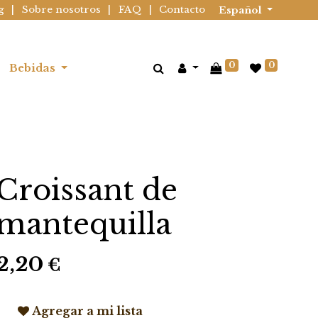
g
|
Sobre nosotros
|
FAQ
|
Contacto
Español
0
0
Bebidas
Croissant de
mantequilla
2,20
€
Agregar a mi lista