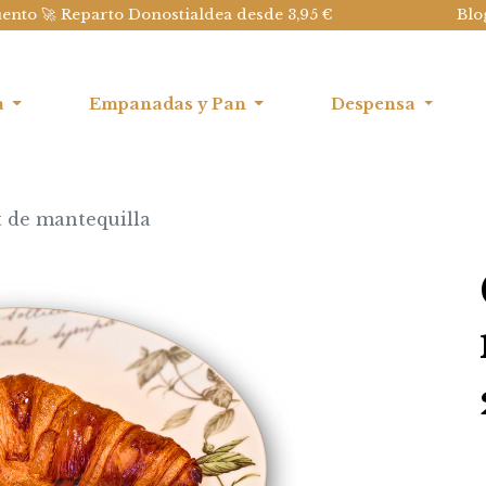
uento 🚀 Reparto Donostialdea desde 3,95 €
Blo
a
Empanadas y Pan
Despensa
t de mantequilla