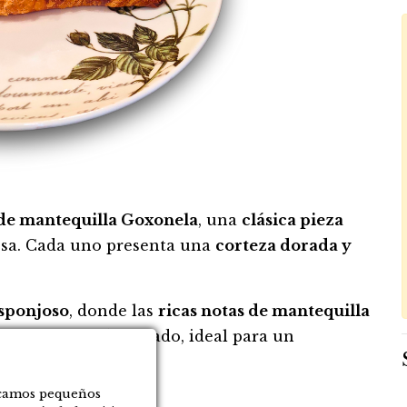
 de mantequilla Goxonela
, una
clásica pieza
esa. Cada uno presenta una
corteza dorada y
esponjoso
, donde las
ricas notas de mantequilla
rfección en cada bocado, ideal para un
.
locamos pequeños