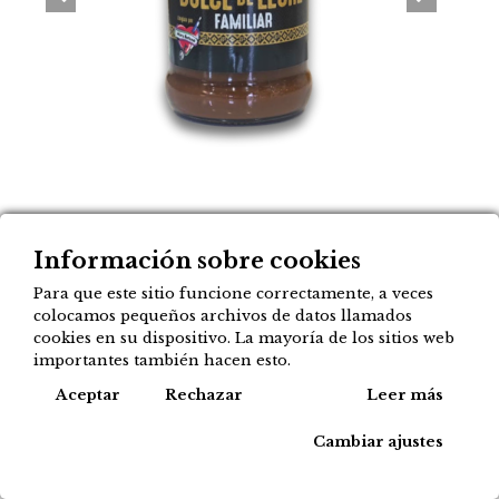
Dulce de leche Familiar
Información sobre cookies
Clásico 350 g Gusto
Para que este sitio funcione correctamente, a veces
Argentino
colocamos pequeños archivos de datos llamados
cookies en su dispositivo. La mayoría de los sitios web
4,50
importantes también hacen esto.
€
Cook
Aceptar
Rechazar
Leer más
Agregar a mi lista
Cambiar ajustes
Tipos de compra disponibles para este