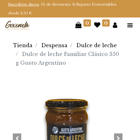
Suscríbete ahora
: 5% de descuento 🚀 Reparto Donostialdea
desde 3,95 €
0
0
Tienda
Despensa
Dulce de leche
Dulce de leche Familiar Clásico 350
g Gusto Argentino