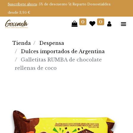
Suscríbete ahora
: 5% de descuento 🚀 Reparto Donostialdea
desde 3,95 €
0
0
Tienda
Despensa
Dulces importados de Argentina
Galletitas RUMBA de chocolate
rellenas de coco