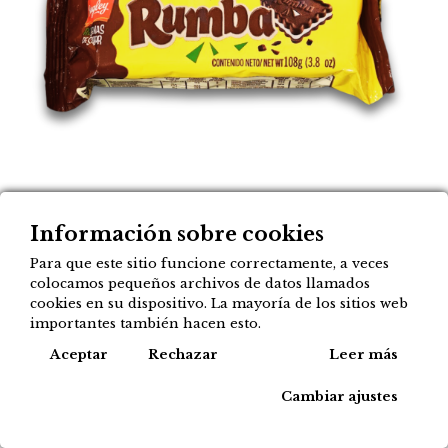
Galletitas RUMBA de
Información sobre cookies
Para que este sitio funcione correctamente, a veces
chocolate rellenas de coco
colocamos pequeños archivos de datos llamados
cookies en su dispositivo. La mayoría de los sitios web
1,55
€
importantes también hacen esto.
Cook
Aceptar
Rechazar
Leer más
Actualmente el producto no está
Cambiar ajustes
disponible.