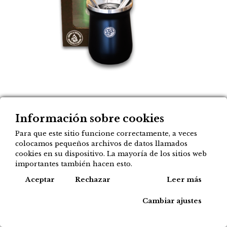
Mate GA CRIOLLO color
Información sobre cookies
Para que este sitio funcione correctamente, a veces
negro + 2 bombillas + 1
colocamos pequeños archivos de datos llamados
limpiador
cookies en su dispositivo. La mayoría de los sitios web
importantes también hacen esto.
18,95
Cook
Aceptar
€
Rechazar
Leer más
Cambiar ajustes
Agregar a mi lista