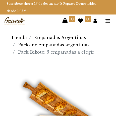
Suscríbete ahora
: 5% de descuento 🚀 Reparto Donostialdea
desde 3,95 €
0
0
Tienda
Empanadas Argentinas
Packs de empanadas argentinas
Pack Bikote: 6 empanadas a elegir