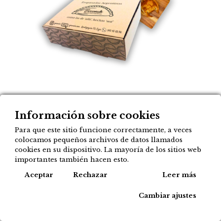
Pack Bikote: 6 empanadas
Información sobre cookies
a elegir
Para que este sitio funcione correctamente, a veces
colocamos pequeños archivos de datos llamados
17,90
€
cookies en su dispositivo. La mayoría de los sitios web
importantes también hacen esto.
Cook
Aceptar
Rechazar
Leer más
Agregar a mi lista
Cambiar ajustes
Tipos de compra disponibles para este
producto: