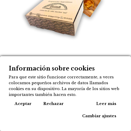
Pack Familia: 9
Información sobre cookies
empanadas a elegir
Para que este sitio funcione correctamente, a veces
colocamos pequeños archivos de datos llamados
26,90
€
cookies en su dispositivo. La mayoría de los sitios web
importantes también hacen esto.
Cook
Aceptar
Rechazar
Leer más
Agregar a mi lista
Cambiar ajustes
Tipos de compra disponibles para este
producto: