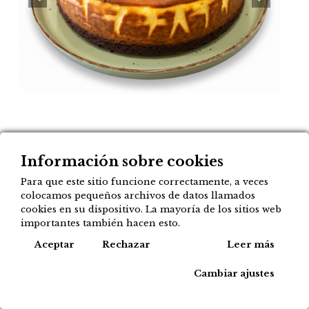
Tarta entera de queso al
Información sobre cookies
horno con brownie
Para que este sitio funcione correctamente, a veces
(Brownie cheesecake)
colocamos pequeños archivos de datos llamados
cookies en su dispositivo. La mayoría de los sitios web
22,00
importantes también hacen esto.
€
Cook
Aceptar
Rechazar
Leer más
Agregar a mi lista
Cambiar ajustes
Tipos de compra disponibles para este