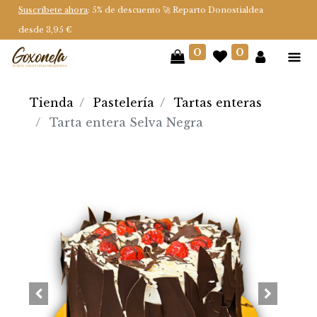
Suscríbete ahora
: 5% de descuento 🚀 Reparto Donostialdea
desde 3,95 €
0
0
Tienda
Pastelería
Tartas enteras
Tarta entera Selva Negra