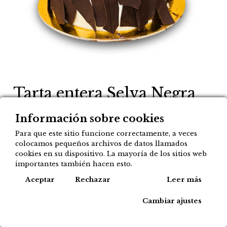
Tarta entera Selva Negra
33,00
Información sobre cookies
€
Para que este sitio funcione correctamente, a veces
colocamos pequeños archivos de datos llamados
Agregar a mi lista
cookies en su dispositivo. La mayoría de los sitios web
importantes también hacen esto.
Tipos de compra disponibles para este
Cook
Aceptar
Rechazar
Leer más
producto:
Cambiar ajustes
Encargos especiales