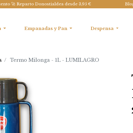
uento 🚀 Reparto Donostialdea desde 3,95 €
Blo
a
Empanadas y Pan
Despensa
s
Termo Milonga - 1L - LUMILAGRO