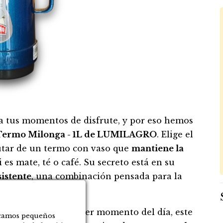
a tus momentos de disfrute, y por eso hemos
Termo Milonga - 1L de LUMILAGRO
. Elige el
rutar de un termo con vaso que
mantiene la
 es mate, té o café. Su secreto está en su
sistente
, una combinación pensada para la
 favorita en cualquier momento del día, este
locamos pequeños