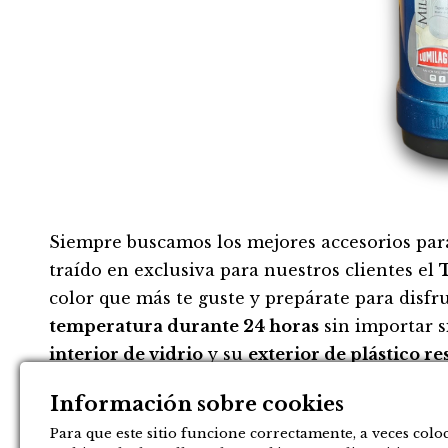
Siempre buscamos los mejores accesorios par
traído en exclusiva para nuestros clientes el
color que más te guste y prepárate para disf
temperatura durante 24 horas
sin importar si
interior de vidrio
y su
exterior de plástico re
durabilidad.
Información sobre cookies
Diseñado para quienes disfrutan de su bebida
Para que este sitio funcione correctamente, a veces co