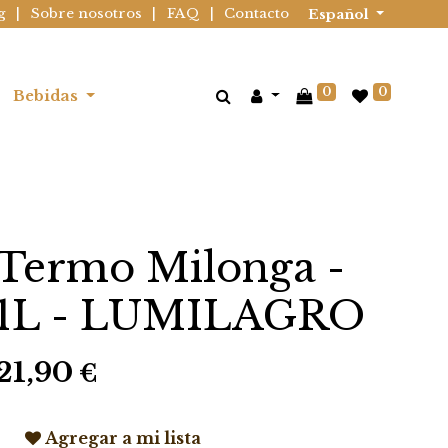
g
|
Sobre nosotros
|
FAQ
|
Contacto
Español
0
0
Bebidas
Termo Milonga -
1L - LUMILAGRO
21,90
€
Agregar a mi lista