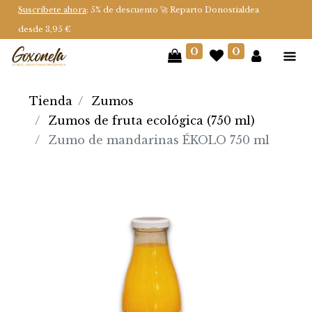
Suscríbete ahora
: 5% de descuento 🚀 Reparto Donostialdea
desde 3,95 €
0
0
Tienda
Zumos
Zumos de fruta ecológica (750 ml)
Zumo de mandarinas ÉKOLO 750 ml