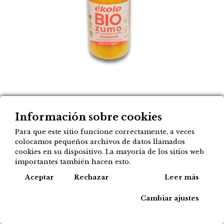
Zumo de mandarinas
Información sobre cookies
ÉKOLO 750 ml
Para que este sitio funcione correctamente, a veces
colocamos pequeños archivos de datos llamados
4,10
€
cookies en su dispositivo. La mayoría de los sitios web
importantes también hacen esto.
Cook
Aceptar
Rechazar
Leer más
Agregar a mi lista
Cambiar ajustes
Tipos de compra disponibles para este
producto: