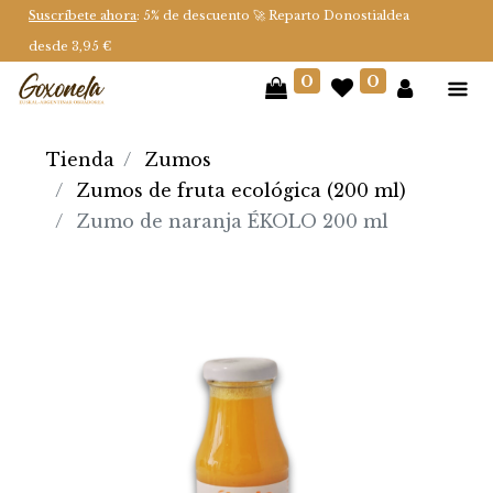
Suscríbete ahora
: 5% de descuento 🚀 Reparto Donostialdea
desde 3,95 €
0
0
Tienda
Zumos
Zumos de fruta ecológica (200 ml)
Zumo de naranja ÉKOLO 200 ml