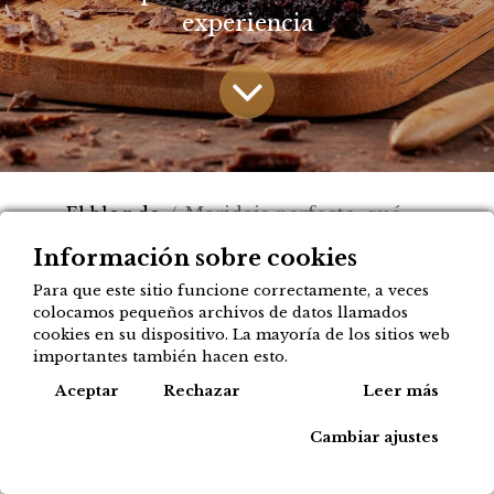
experiencia
El blog de
Maridaje perfecto: qué café o infusión acompaña mejor a cada postre
Goxonela
Información sobre cookies
Para que este sitio funcione correctamente, a veces
colocamos pequeños archivos de datos llamados
En el mundo de la repostería,
cookies en su dispositivo. La mayoría de los sitios web
la combinación adecuada de
importantes también hacen esto.
postres con bebidas puede
Cook
Aceptar
Rechazar
Leer más
transformar una simple merienda
Cambiar ajustes
en una experiencia gastronómica
inolvidable. En Goxonela, donde