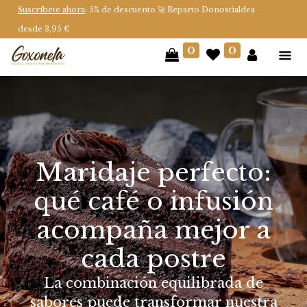
Suscríbete ahora
: 5% de descuento 🚀 Reparto Donostialdea
desde 3,95 €
0
0
Maridaje perfecto:
qué café o infusión
acompaña mejor a
cada postre
La combinación equilibrada de
sabores puede transformar nuestra